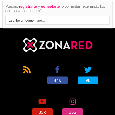
Puedes
y
, o comentar rellenando los
registrarte
conectarte
campos a continuación.
44k
9k
35k
352