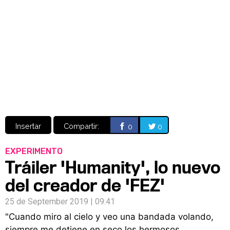
Video
CÓMICS
MANGA
Insertar
Compartir:
0
0
EXPERIMENTO
Tráiler 'Humanity', lo nuevo
del creador de 'FEZ'
25 de September 2019 | 09:41
"Cuando miro al cielo y veo una bandada volando,
siempre me detiene en seco los hermosos