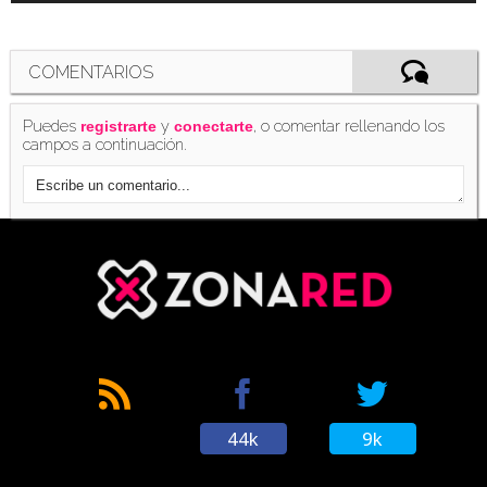
COMENTARIOS
Puedes
y
, o comentar rellenando los
registrarte
conectarte
campos a continuación.
44k
9k