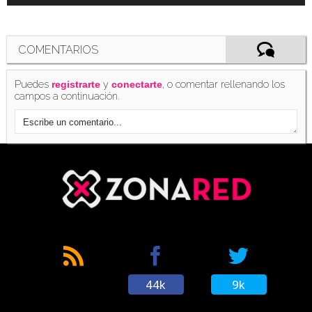
COMENTARIOS
Puedes
y
, o comentar rellenando los
registrarte
conectarte
campos a continuación.
44k
9k