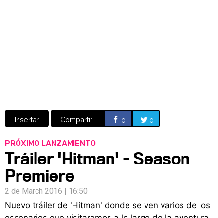
Video
CÓMICS
MANGA
Insertar
Compartir:
0
0
PRÓXIMO LANZAMIENTO
Tráiler 'Hitman' - Season
Premiere
2 de March 2016 | 16:50
Nuevo tráiler de 'Hitman' donde se ven varios de los
escenarios que visitaremos a lo largo de la aventura.