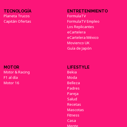
TECNOLOGÍA
ENTRETENIMIENTO
Planeta Trucos
FormulaTV
Capitán Ofertas
FormulaTV Empleo
Los Replicantes
eCartelera
eCartelera México
Movienco UK
Guía de Japón
MOTOR
LIFESTYLE
Motor & Racing
Bekia
F1 al día
Moda
Motor 16
Belleza
Padres
Pareja
Salud
Recetas
Mascotas
Fitness
Casa
Mente