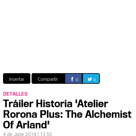
Video
CÓMICS
MANGA
Insertar
Compartir:
0
0
DETALLES
Tráiler Historia 'Atelier
Rorona Plus: The Alchemist
Of Arland'
4 de June 2014 | 13:53