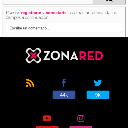
Puedes
y
, o comentar rellenando los
registrarte
conectarte
campos a continuación.
44k
9k