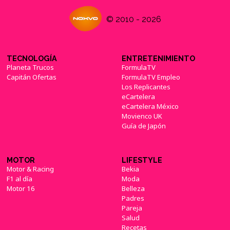
© 2010 - 2026
TECNOLOGÍA
ENTRETENIMIENTO
Planeta Trucos
FormulaTV
Capitán Ofertas
FormulaTV Empleo
Los Replicantes
eCartelera
eCartelera México
Movienco UK
Guía de Japón
MOTOR
LIFESTYLE
Motor & Racing
Bekia
F1 al día
Moda
Motor 16
Belleza
Padres
Pareja
Salud
Recetas