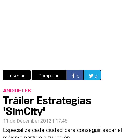
Video
CÓMICS
MANGA
Insertar
Compartir:
0
0
AMIGUETES
Tráiler Estrategias
'SimCity'
11 de December 2012 | 17:45
Especializa cada ciudad para conseguir sacar el
máximo partido a tu región