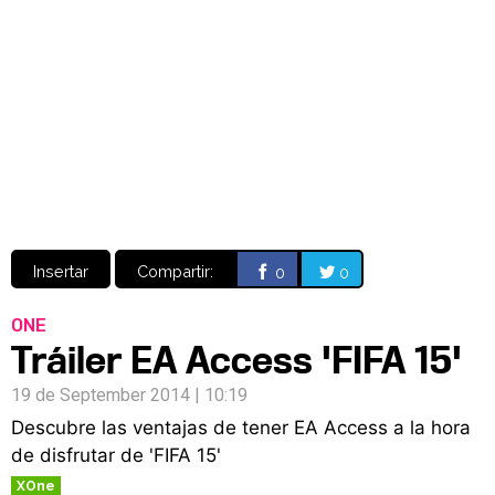
Video
CÓMICS
MANGA
Insertar
Compartir:
0
0
ONE
Tráiler EA Access 'FIFA 15'
19 de September 2014 | 10:19
Descubre las ventajas de tener EA Access a la hora
de disfrutar de 'FIFA 15'
XOne