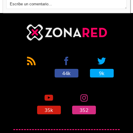
44k
9k
35k
352