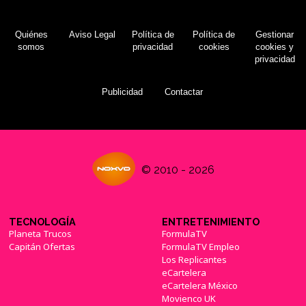
Quiénes
Aviso Legal
Política de
Política de
Gestionar
somos
privacidad
cookies
cookies y
privacidad
Publicidad
Contactar
© 2010 - 2026
TECNOLOGÍA
ENTRETENIMIENTO
Planeta Trucos
FormulaTV
Capitán Ofertas
FormulaTV Empleo
Los Replicantes
eCartelera
eCartelera México
Movienco UK