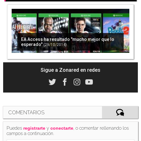
EA Access ha resultado "mucho mejor que lo
esperado"
(29/10/2014)
Sigue a Zonared en redes
COMENTARIOS
Puedes
y
, o comentar rellenando los
registrarte
conectarte
campos a continuación.