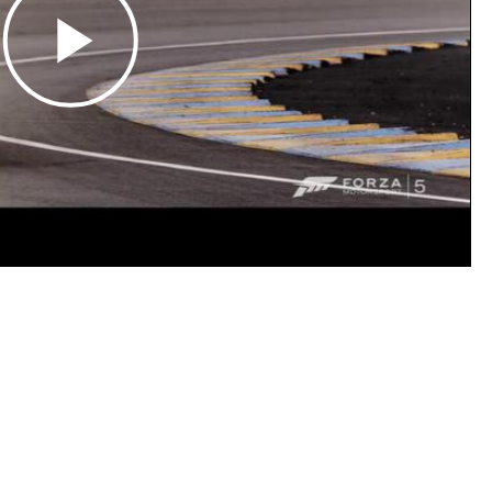
Play
Video