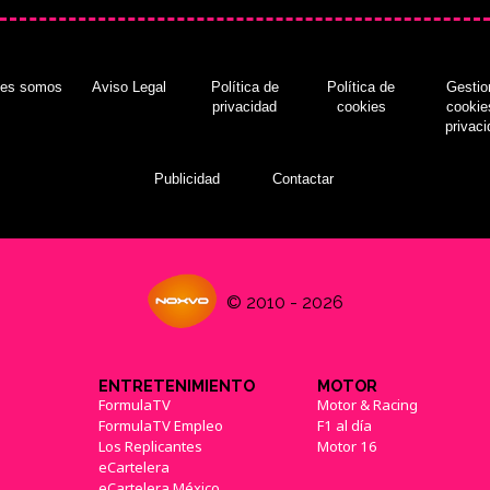
nes somos
Aviso Legal
Política de
Política de
Gestio
privacidad
cookies
cookie
privac
Publicidad
Contactar
© 2010 - 2026
ENTRETENIMIENTO
MOTOR
FormulaTV
Motor & Racing
FormulaTV Empleo
F1 al día
Los Replicantes
Motor 16
eCartelera
eCartelera México