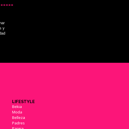
nar
s y
idad
LIFESTYLE
Bekia
Moda
Belleza
Padres
Pareja