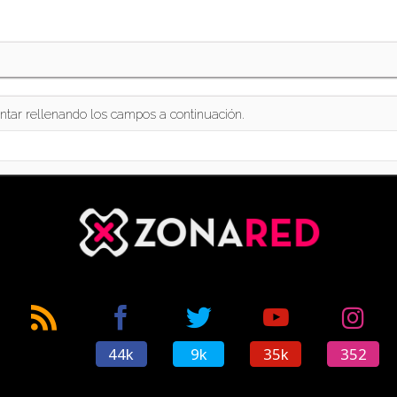
ntar rellenando los campos a continuación.
44k
9k
35k
352