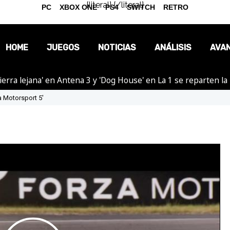
{literal}
{/literal}
PC
XBOX ONE
PS4
SWITCH
RETRO
HOME
JUEGOS
NOTICIAS
ANÁLISIS
AVA
ierra lejana' en Antena 3 y 'Dog House' en La 1 se reparten l
OPINIÓN
a Motorsport 5'
REPORTAJES