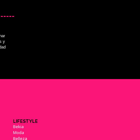
nar
s y
idad
LIFESTYLE
Bekia
Moda
Belleza