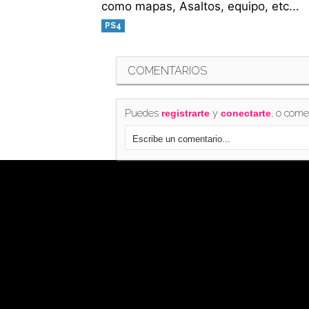
como mapas, Asaltos, equipo, etc...
PS4
COMENTARIOS
Puedes
y
, o come
registrarte
conectarte