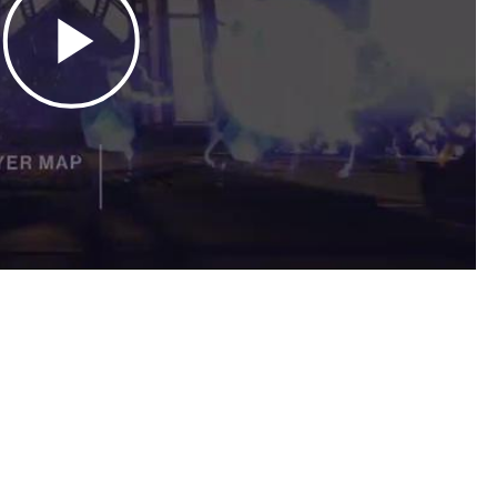
Play
Video