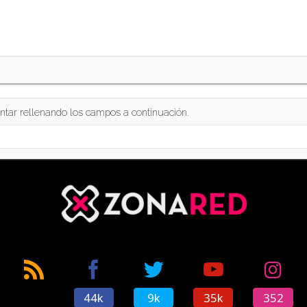
ntar rellenando los campos a continuación.
44k
9k
35k
352