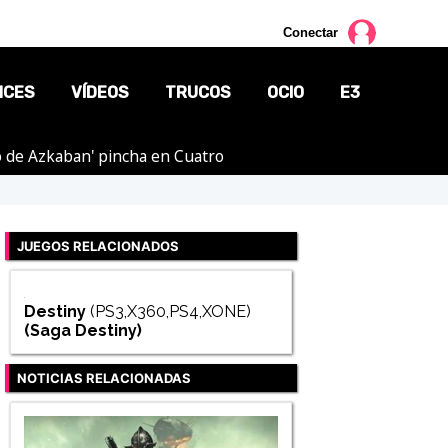
Conectar
NCES
VÍDEOS
TRUCOS
OCIO
E3
ero de Azkaban' pincha en Cuatro
CINE
TV
JUEGOS RELACIONADOS
CÓMICS
MANGA
Destiny
(PS3,X360,PS4,XONE)
(Saga
Destiny
)
NOTICIAS RELACIONADAS