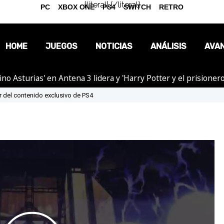
{literal}
{/literal}
PC
XBOX ONE
PS4
SWITCH
RETRO
HOME
JUEGOS
NOTICIAS
ANÁLISIS
AVA
tino Asturias' en Antena 3 lidera y 'Harry Potter y el prision
OPINIÓN
ler del contenido exclusivo de PS4
REPORTAJES