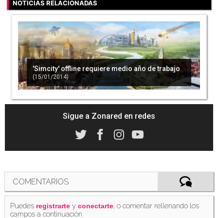
NOTICIAS RELACIONADAS
'Simcity' offline requiere medio año de trabajo
(15/01/2014)
Sigue a Zonared en redes
COMENTARIOS
Puedes
y
, o comentar rellenando los
registrarte
conectarte
campos a continuación.