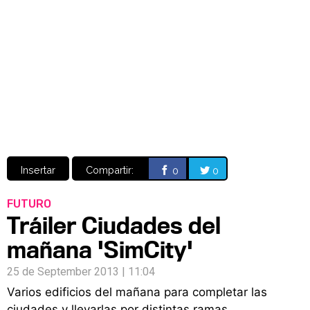
Video
CÓMICS
MANGA
Insertar
Compartir:
0
0
FUTURO
Tráiler Ciudades del
mañana 'SimCity'
25 de September 2013 | 11:04
Varios edificios del mañana para completar las
ciudades y llevarlas por distintas ramas