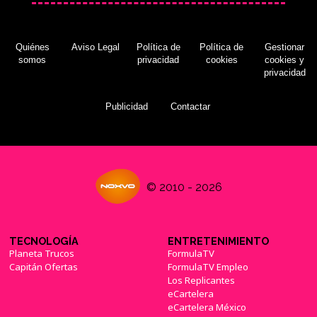
Quiénes
Aviso Legal
Política de
Política de
Gestionar
somos
privacidad
cookies
cookies y
privacidad
Publicidad
Contactar
© 2010 - 2026
TECNOLOGÍA
ENTRETENIMIENTO
Planeta Trucos
FormulaTV
Capitán Ofertas
FormulaTV Empleo
Los Replicantes
eCartelera
eCartelera México