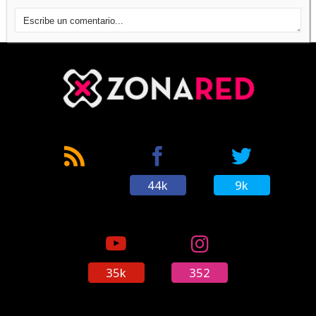
44k
9k
35k
352