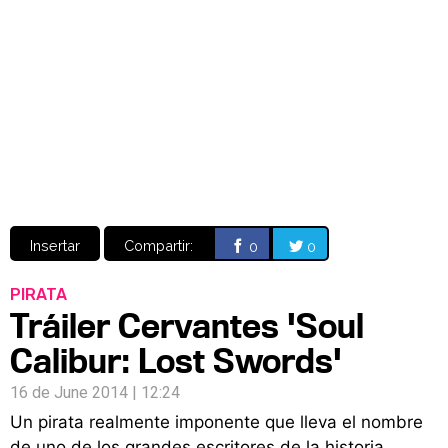
Video
CÓMICS
MANGA
Insertar
Compartir:
0
0
PIRATA
Tráiler Cervantes 'Soul
Calibur: Lost Swords'
16 de June 2014 | 12:24
Un pirata realmente imponente que lleva el nombre
de uno de los grandes escritores de la historia