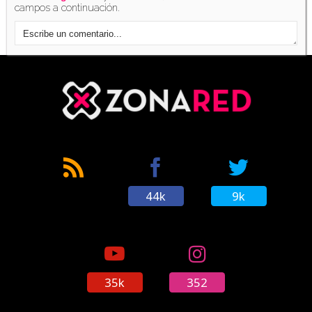
campos a continuación.
44k
9k
35k
352