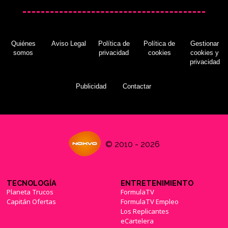
Quiénes
Aviso Legal
Política de
Política de
Gestionar
somos
privacidad
cookies
cookies y
privacidad
Publicidad
Contactar
© 2010 - 2026
TECNOLOGÍA
ENTRETENIMIENTO
Planeta Trucos
FormulaTV
Capitán Ofertas
FormulaTV Empleo
Los Replicantes
eCartelera