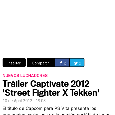
CÓMICS
MANGA
Insertar
Compartir:
0
0
NUEVOS LUCHADORES
Tráiler Captivate 2012
'Street Fighter X Tekken'
10 de April 2012 | 19:08
El título de Capcom para PS Vita presenta los
personajes exclusivos de la versión portátil de juego