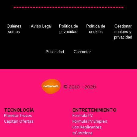
Quiénes
Aviso Legal
Política de
Política de
Gestionar
somos
privacidad
cookies
cookies y
privacidad
Publicidad
Contactar
© 2010 - 2026
TECNOLOGÍA
ENTRETENIMIENTO
Planeta Trucos
FormulaTV
Capitán Ofertas
FormulaTV Empleo
Los Replicantes
eCartelera