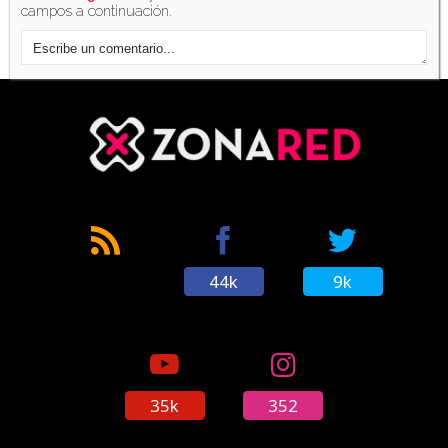
campos a continuación.
44k
9k
35k
352