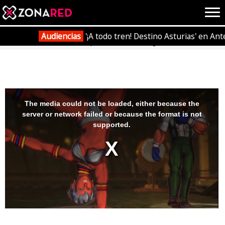
{literal}
{/literal}
Conec
Audiencias
'¡A todo tren! Destino Asturias' en Ant
Portada
Vídeos
Tráiler Captivate 2012 'Street Fighter X Tekken'
JUEGOS
HOME
This
is
a
The media could not be loaded, either because the
modal
window.
server or network failed or because the format is not
NOTICIAS
ANÁLISIS
supported.
OPINIÓN
AVANCES
VÍDEOS
REPORTAJES
TRUCOS
OCIO
CINE
E3
TV