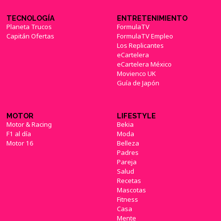
TECNOLOGÍA
ENTRETENIMIENTO
Planeta Trucos
FormulaTV
Capitán Ofertas
FormulaTV Empleo
Los Replicantes
eCartelera
eCartelera México
Movienco UK
Guía de Japón
MOTOR
LIFESTYLE
Motor & Racing
Bekia
F1 al día
Moda
Motor 16
Belleza
Padres
Pareja
Salud
Recetas
Mascotas
Fitness
Casa
Mente