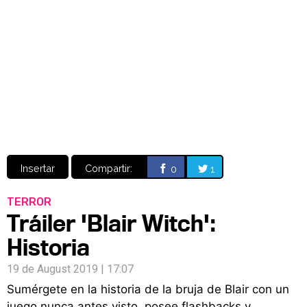
Video
CÓMICS
MANGA
Insertar
Compartir:
0
1
TERROR
Tráiler 'Blair Witch':
Historia
19 de August 2019 | 17:07
Sumérgete en la historia de la bruja de Blair con un
juego nunca antes visto, posee flashbacks y