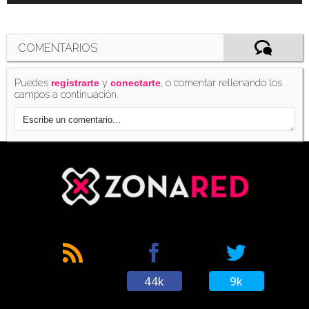
COMENTARIOS
Puedes
y
, o comentar rellenando los
registrarte
conectarte
campos a continuación.
44k
9k