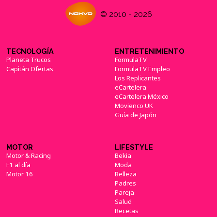
© 2010 - 2026
TECNOLOGÍA
ENTRETENIMIENTO
Planeta Trucos
FormulaTV
Capitán Ofertas
FormulaTV Empleo
Los Replicantes
eCartelera
eCartelera México
Movienco UK
Guía de Japón
MOTOR
LIFESTYLE
Motor & Racing
Bekia
F1 al día
Moda
Motor 16
Belleza
Padres
Pareja
Salud
Recetas