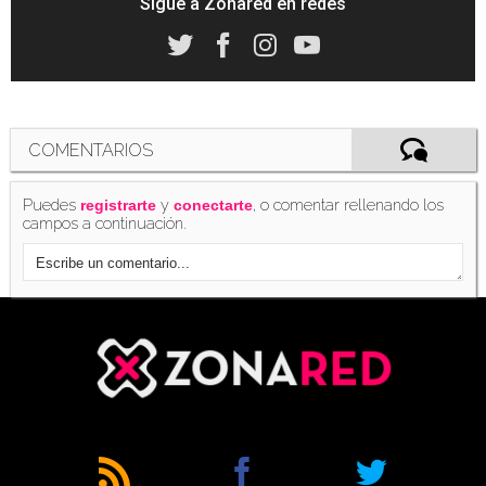
Sigue a Zonared en redes
'Forza 5' requerirá una conexión inicial para
descargar contenidos
(17/07/2013)
COMENTARIOS
Puedes
y
, o comentar rellenando los
registrarte
conectarte
campos a continuación.