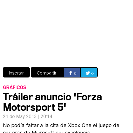
Video
CÓMICS
MANGA
Insertar
Compartir:
0
0
GRÁFICOS
Tráiler anuncio 'Forza
Motorsport 5'
21 de May 2013 | 20:14
No podía faltar a la cita de Xbox One el juego de
carreras de Microsoft por excelencia