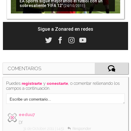
EA Sports sigue mejorando el fútbol con un
sobresaliente 'FIFA 12'
(24/10/2011)
Sigue a Zonared en redes
COMENTARIOS
Puedes
y
, o comentar rellenando los
registrarte
conectarte
campos a continuación.
eeduu7
Df
31 de October 2011 | 14:51
Responder