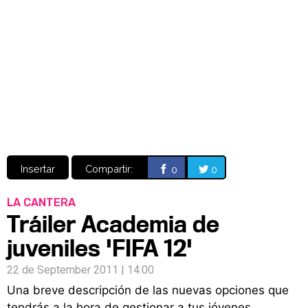
Video
CÓMICS
MANGA
Insertar
Compartir:
0
0
LA CANTERA
Tráiler Academia de
juveniles 'FIFA 12'
22 de September 2011 | 14:00
Una breve descripción de las nuevas opciones que
tendrás a la hora de gestionar a tus jóvenes