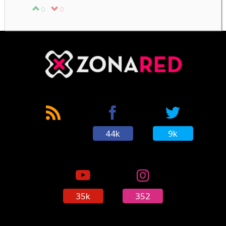
0
0
44k
9k
35k
352