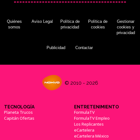
Quiénes
Aviso Legal
Política de
Política de
Gestionar
somos
privacidad
cookies
cookies y
privacidad
Publicidad
Contactar
© 2010 - 2026
TECNOLOGÍA
ENTRETENIMIENTO
Planeta Trucos
FormulaTV
Capitán Ofertas
FormulaTV Empleo
Los Replicantes
eCartelera
eCartelera México