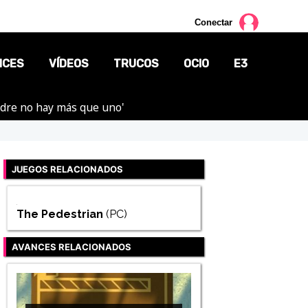
Conectar
NCES
VÍDEOS
TRUCOS
OCIO
E3
adre no hay más que uno'
CINE
TV
JUEGOS RELACIONADOS
CÓMICS
MANGA
The Pedestrian
(PC)
AVANCES RELACIONADOS