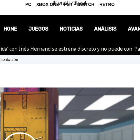
{literal}
{/literal}
PC
XBOX ONE
PS4
SWITCH
RETRO
HOME
JUEGOS
NOTICIAS
ANÁLISIS
AVA
ida' con Inés Hernand se estrena discreto y no puede con 'P
OPINIÓN
resentación
REPORTAJES