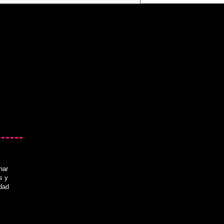
nar
s y
idad