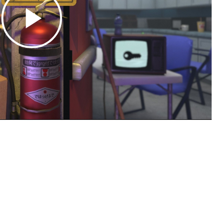
Play
Video