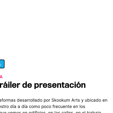
0
NA
Tráiler de presentación
taformas desarrollado por Skookum Arts y ubicado en
estro día a día como poco frecuente en los
ue vemos en edificios, en las calles, en el trabajo,