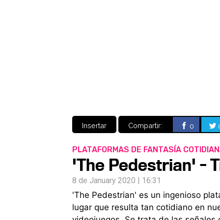
Insertar
Compartir:
0
PLATAFORMAS DE FANTASÍA COTIDIA
'The Pedestrian' - 
8 de January 2020 | 16:31
'The Pedestrian' es un ingenioso pla
lugar que resulta tan cotidiano en nu
videojuegos. Se trata de las señales q