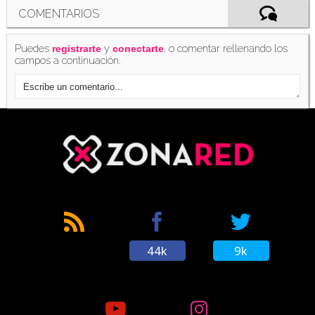
COMENTARIOS
Puedes
y
, o comentar rellenando los
registrarte
conectarte
campos a continuación.
44k
9k