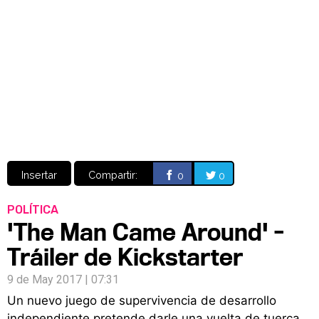
Video
CÓMICS
MANGA
Insertar
Compartir:
0
0
POLÍTICA
'The Man Came Around' -
Tráiler de Kickstarter
9 de May 2017 | 07:31
Un nuevo juego de supervivencia de desarrollo
independiente pretende darle una vuelta de tuerca