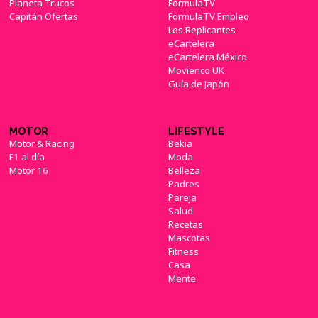
Planeta Trucos
FormulaTV
Capitán Ofertas
FormulaTV Empleo
Los Replicantes
eCartelera
eCartelera México
Movienco UK
Guía de Japón
MOTOR
LIFESTYLE
Motor & Racing
Bekia
F1 al día
Moda
Motor 16
Belleza
Padres
Pareja
Salud
Recetas
Mascotas
Fitness
Casa
Mente