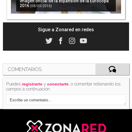
imagen oficial de la expansión de la Eurocopa
2016
(08/03/2016)
Sigue a Zonared en redes
COMENTARIOS
Puedes
y
, o comentar rellenando los
registrarte
conectarte
campos a continuación.