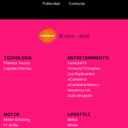
Publicidad
Contactar
© 2010 - 2026
TECNOLOGÍA
ENTRETENIMIENTO
Planeta Trucos
FormulaTV
Capitán Ofertas
FormulaTV Empleo
Los Replicantes
eCartelera
eCartelera México
Movienco UK
Guía de Japón
MOTOR
LIFESTYLE
Motor & Racing
Bekia
F1 al día
Moda