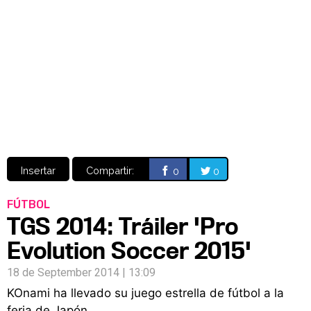
Video
CÓMICS
MANGA
Insertar
Compartir:
0
0
FÚTBOL
TGS 2014: Tráiler 'Pro
Evolution Soccer 2015'
18 de September 2014 | 13:09
KOnami ha llevado su juego estrella de fútbol a la
feria de Japón