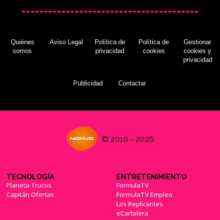
Quiénes
Aviso Legal
Política de
Política de
Gestionar
somos
privacidad
cookies
cookies y
privacidad
Publicidad
Contactar
© 2010 - 2026
TECNOLOGÍA
ENTRETENIMIENTO
Planeta Trucos
FormulaTV
Capitán Ofertas
FormulaTV Empleo
Los Replicantes
eCartelera