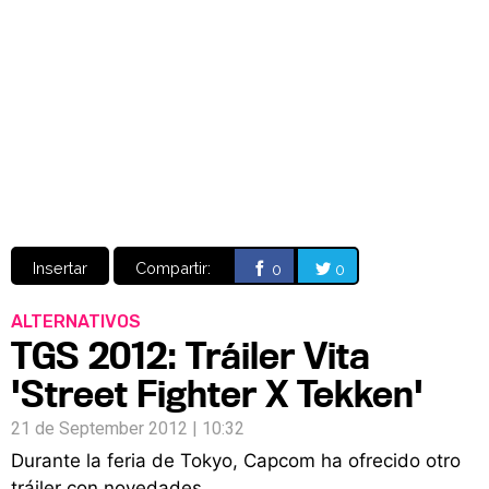
Video
CÓMICS
MANGA
Insertar
Compartir:
0
0
ALTERNATIVOS
TGS 2012: Tráiler Vita
'Street Fighter X Tekken'
21 de September 2012 | 10:32
Durante la feria de Tokyo, Capcom ha ofrecido otro
tráiler con novedades