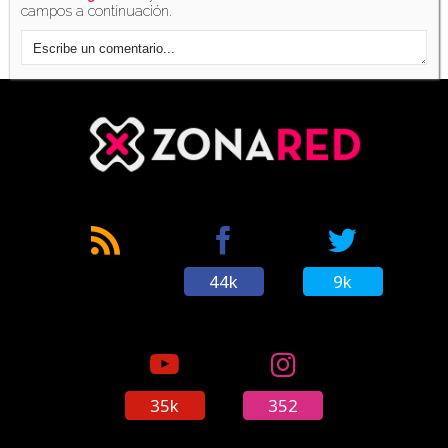
campos a continuación.
44k
9k
35k
352