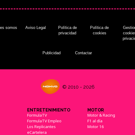
nes somos
Aviso Legal
Política de
Política de
Gestio
privacidad
cookies
cookie
privac
Publicidad
Contactar
© 2010 - 2026
ENTRETENIMIENTO
MOTOR
FormulaTV
Motor & Racing
FormulaTV Empleo
F1 al día
Los Replicantes
Motor 16
eCartelera