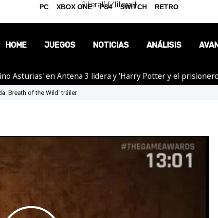
{literal}
{/literal}
PC
XBOX ONE
PS4
SWITCH
RETRO
HOME
JUEGOS
NOTICIAS
ANÁLISIS
AVA
tino Asturias' en Antena 3 lidera y 'Harry Potter y el prision
OPINIÓN
: Breath of the Wild' tráiler
REPORTAJES