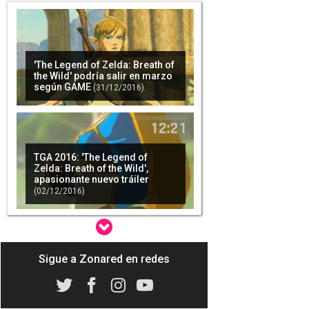
'The Legend of Zelda: Breath of
the Wild' podría salir en marzo
según GAME
(31/12/2016)
TGA 2016: 'The Legend of
Zelda: Breath of the Wild',
apasionante nuevo tráiler
(02/12/2016)
Sigue a Zonared en redes
TGA 2016: Gameplay de 'The
Legend of Zelda: Breath of the
Wild'
(02/12/2016)