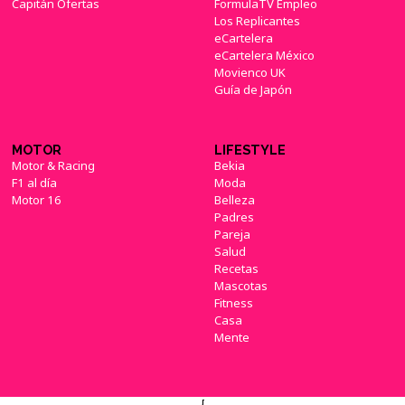
Capitán Ofertas
FormulaTV Empleo
Los Replicantes
eCartelera
eCartelera México
Movienco UK
Guía de Japón
MOTOR
LIFESTYLE
Motor & Racing
Bekia
F1 al día
Moda
Motor 16
Belleza
Padres
Pareja
Salud
Recetas
Mascotas
Fitness
Casa
Mente