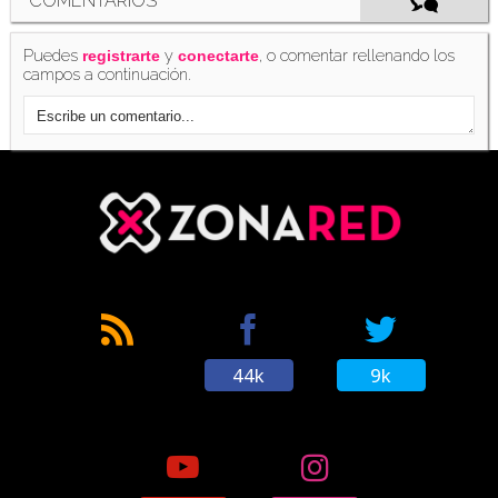
COMENTARIOS
Puedes
y
, o comentar rellenando los
registrarte
conectarte
campos a continuación.
44k
9k