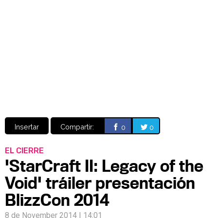
Video
CÓMICS
MANGA
Insertar
Compartir:
0
0
EL CIERRE
'StarCraft II: Legacy of the
Void' tráiler presentación
BlizzCon 2014
8 de November 2014 | 14:01