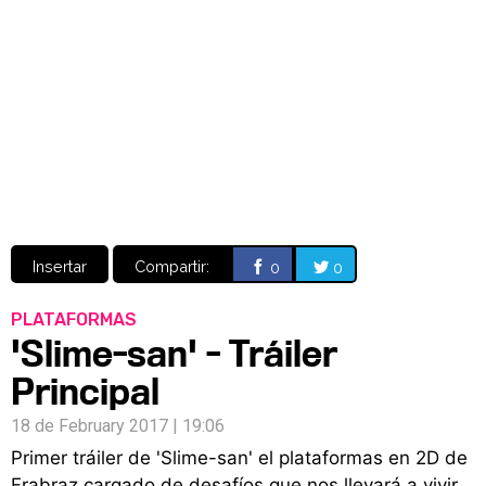
Video
CÓMICS
MANGA
Insertar
Compartir:
0
0
PLATAFORMAS
'Slime-san' - Tráiler
Principal
18 de February 2017 | 19:06
Primer tráiler de 'Slime-san' el plataformas en 2D de
Frabraz cargado de desafíos que nos llevará a vivir