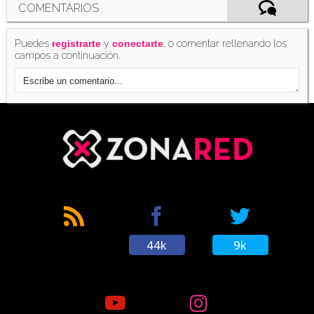
COMENTARIOS
Puedes
y
, o comentar rellenando los
registrarte
conectarte
campos a continuación.
44k
9k