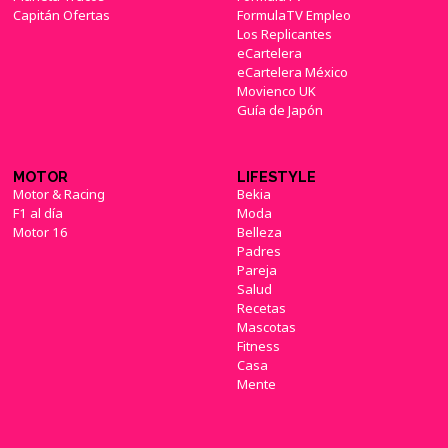
Capitán Ofertas
FormulaTV Empleo
Los Replicantes
eCartelera
eCartelera México
Movienco UK
Guía de Japón
MOTOR
LIFESTYLE
Motor & Racing
Bekia
F1 al día
Moda
Motor 16
Belleza
Padres
Pareja
Salud
Recetas
Mascotas
Fitness
Casa
Mente