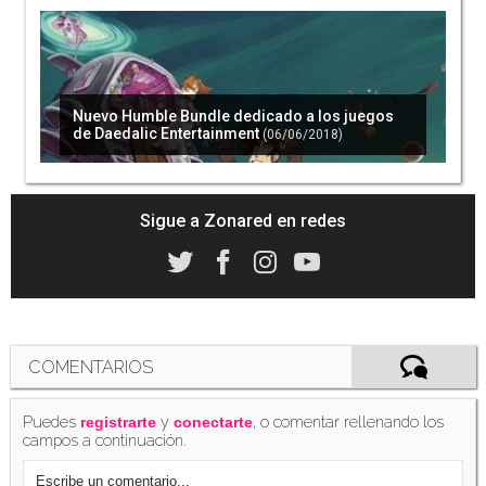
Nuevo Humble Bundle dedicado a los juegos
de Daedalic Entertainment
(06/06/2018)
Sigue a Zonared en redes
COMENTARIOS
Puedes
y
, o comentar rellenando los
registrarte
conectarte
campos a continuación.