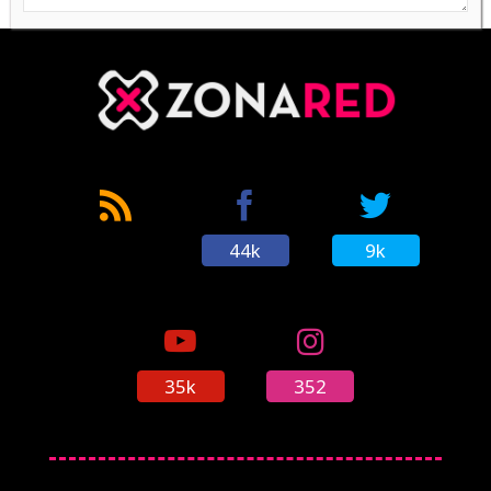
44k
9k
35k
352