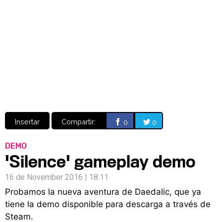
Video
CÓMICS
MANGA
Insertar
Compartir:
0
0
DEMO
'Silence' gameplay demo
16 de November 2016 | 18:11
Probamos la nueva aventura de Daedalic, que ya
tiene la demo disponible para descarga a través de
Steam.