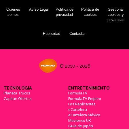
Quiénes
Aviso Legal
Política de
Política de
Gestionar
somos
privacidad
cookies
cookies y
privacidad
Publicidad
Contactar
© 2010 - 2026
TECNOLOGÍA
ENTRETENIMIENTO
Planeta Trucos
FormulaTV
Capitán Ofertas
FormulaTV Empleo
Los Replicantes
eCartelera
eCartelera México
Movienco UK
Guía de Japón