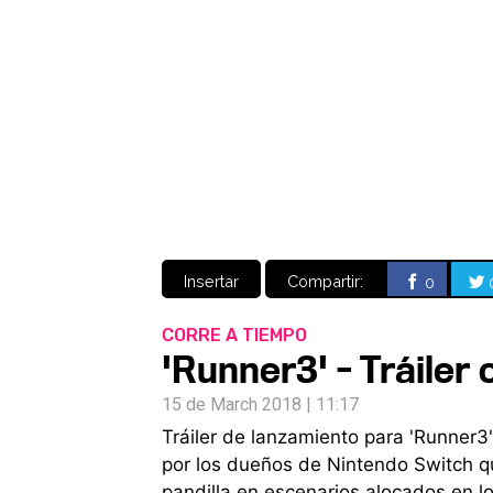
Insertar
Compartir:
0
CORRE A TIEMPO
'Runner3' - Tráiler
15 de March 2018 | 11:17
Tráiler de lanzamiento para 'Runner
por los dueños de Nintendo Switch 
pandilla en escenarios alocados en l