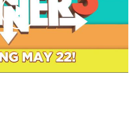
Play
Video