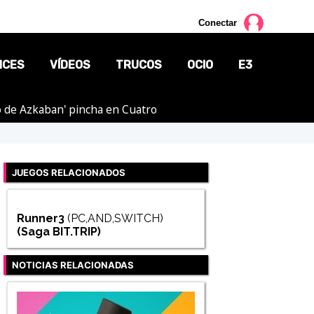
Conectar
NCES
VÍDEOS
TRUCOS
OCIO
E3
ero de Azkaban' pincha en Cuatro
CINE
TV
JUEGOS RELACIONADOS
CÓMICS
MANGA
Runner3
(PC,AND,SWITCH)
(Saga
BIT.TRIP
)
NOTICIAS RELACIONADAS