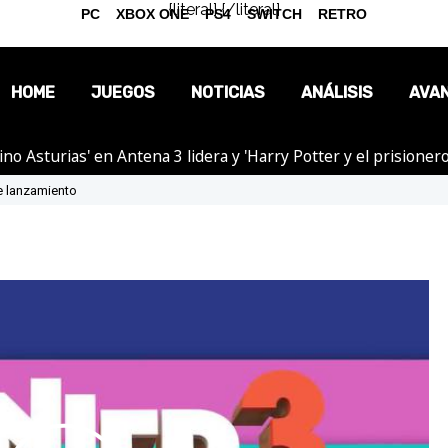
{literal}
{/literal}
PC
XBOX ONE
PS4
SWITCH
RETRO
HOME
JUEGOS
NOTICIAS
ANÁLISIS
AVA
tino Asturias' en Antena 3 lidera y 'Harry Potter y el prision
OPINIÓN
de lanzamiento
REPORTAJES