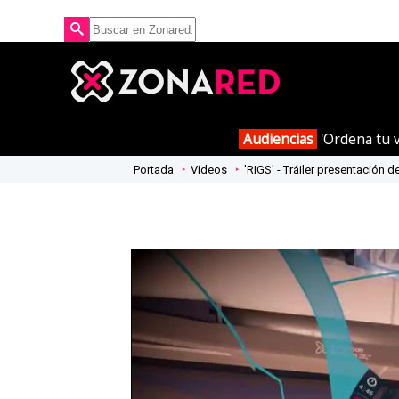
Audiencias
'Ordena tu v
Portada
Vídeos
'RIGS' - Tráiler presentación d