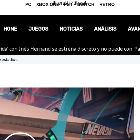
{literal}
{/literal}
PC
XBOX ONE
PS4
SWITCH
RETRO
HOME
JUEGOS
NOTICIAS
ANÁLISIS
AVA
ida' con Inés Hernand se estrena discreto y no puede con 'P
OPINIÓN
e estadios
REPORTAJES