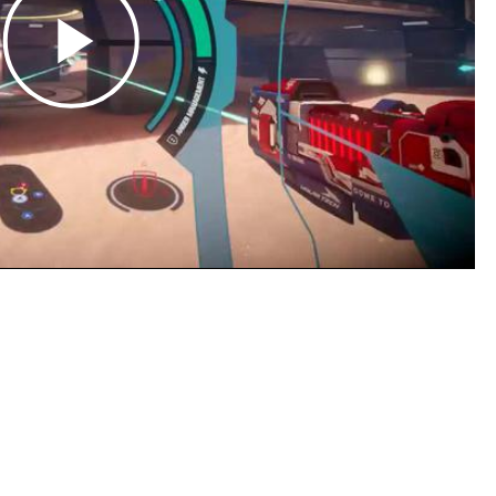
Play
Video