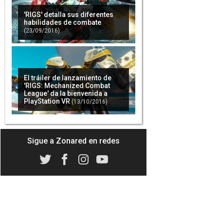
'RIGS' detalla sus diferentes
habilidades de combate
(23/09/2016)
El tráiler de lanzamiento de
'RIGS: Mechanized Combat
League' da la bienvenida a
PlayStation VR
(13/10/2016)
Sigue a Zonared en redes