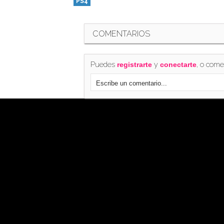
PS4
COMENTARIOS
Puedes
y
, o come
registrarte
conectarte