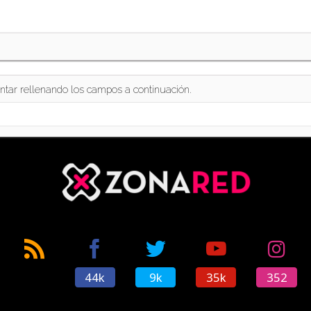
ntar rellenando los campos a continuación.
44k
9k
35k
352