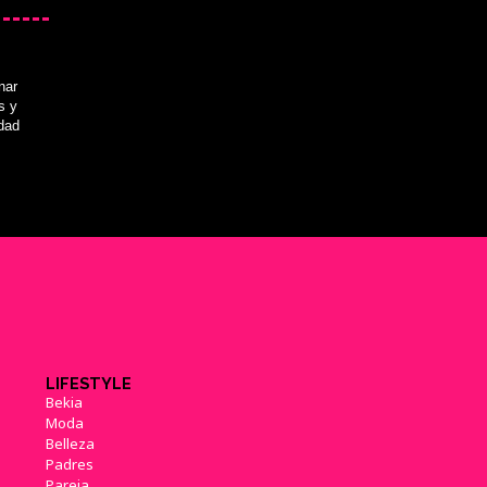
nar
s y
idad
LIFESTYLE
Bekia
Moda
Belleza
Padres
Pareja