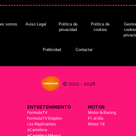
nes somos
Aviso Legal
Política de
Política de
Gestio
privacidad
cookies
cookie
privac
Publicidad
Contactar
© 2010 - 2026
ENTRETENIMIENTO
MOTOR
FormulaTV
Motor & Racing
FormulaTV Empleo
F1 al día
Los Replicantes
Motor 16
eCartelera
eCartelera México