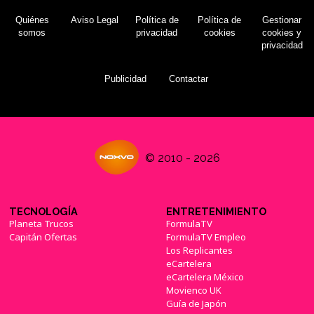
Quiénes
Aviso Legal
Política de
Política de
Gestionar
somos
privacidad
cookies
cookies y
privacidad
Publicidad
Contactar
© 2010 - 2026
TECNOLOGÍA
ENTRETENIMIENTO
Planeta Trucos
FormulaTV
Capitán Ofertas
FormulaTV Empleo
Los Replicantes
eCartelera
eCartelera México
Movienco UK
Guía de Japón