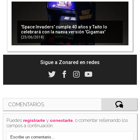
'Space Invaders' cumple 40 años y Taito lo
celebrará con la nueva versión 'Gigamax'
(25/06/2018)
Sigue a Zonared en redes
COMENTARIOS
Puedes
y
, o comentar rellenando los
registrarte
conectarte
campos a continuación.