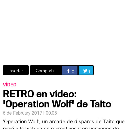
Video
CÓMICS
MANGA
Insertar
Compartir:
0
1
VÍDEO
RETRO en vídeo:
'Operation Wolf' de Taito
6 de February 2017 | 00:05
'Operation Wolf', un arcade de disparos de Taito que
pasó a la historia en recreativos y en versiones de