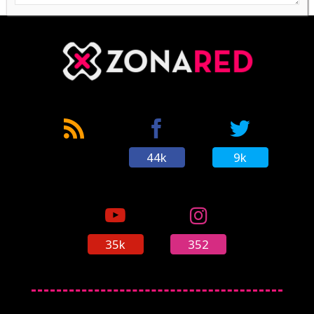
44k
9k
35k
352