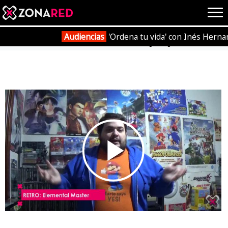
{literal}
{/literal}
Conec
Audiencias
'Ordena tu vida' con Inés Herna
Portada
Vídeos
RETRO 'Elemental Master' Sega Mega Drive
JUEGOS
HOME
NOTICIAS
ANÁLISIS
OPINIÓN
AVANCES
VÍDEOS
Play
REPORTAJES
TRUCOS
OCIO
CINE
E3
TV