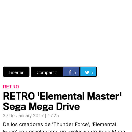
Video
CÓMICS
MANGA
Insertar
Compartir:
0
0
RETRO
RETRO 'Elemental Master'
Sega Mega Drive
27 de January 2017 | 17:25
De los creadores de 'Thunder Force', 'Elemental
Force' se desvela como un exclusivo de Sega Mega