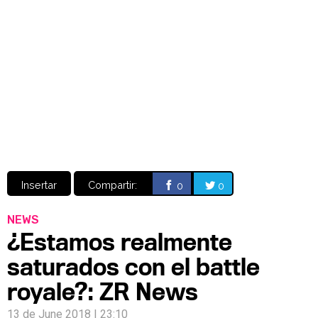
Video
CÓMICS
MANGA
Insertar
Compartir:
0
0
NEWS
¿Estamos realmente
saturados con el battle
royale?: ZR News
13 de June 2018 | 23:10