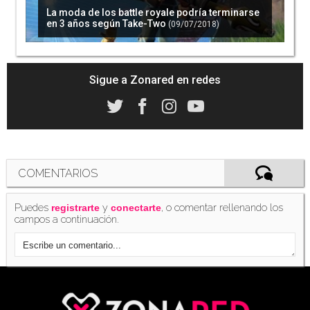
La moda de los battle royale podría terminarse
en 3 años según Take-Two
(09/07/2018)
Sigue a Zonared en redes
COMENTARIOS
Puedes
y
, o comentar rellenando los
registrarte
conectarte
campos a continuación.