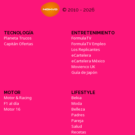
© 2010 - 2026
TECNOLOGÍA
ENTRETENIMIENTO
Planeta Trucos
FormulaTV
Capitán Ofertas
FormulaTV Empleo
Los Replicantes
eCartelera
eCartelera México
Movienco UK
Guía de Japón
MOTOR
LIFESTYLE
Motor & Racing
Bekia
F1 al día
Moda
Motor 16
Belleza
Padres
Pareja
Salud
Recetas