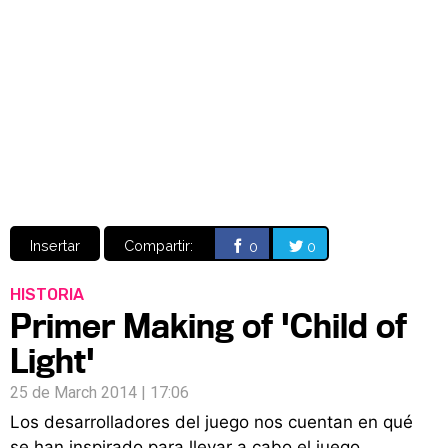
Video
CÓMICS
MANGA
Insertar
Compartir:
0
0
HISTORIA
Primer Making of 'Child of
Light'
25 de March 2014 | 17:06
Los desarrolladores del juego nos cuentan en qué
se han inspirado para llevar a cabo el juego