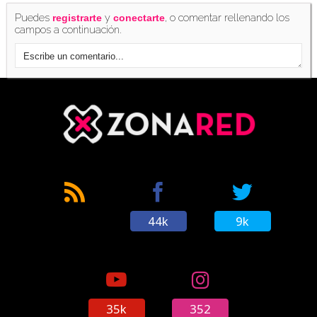
Puedes
y
, o comentar rellenando los
registrarte
conectarte
campos a continuación.
44k
9k
35k
352