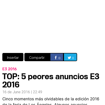
Video
CÓMICS
MANGA
Insertar
Compartir:
0
0
E3 2016
TOP: 5 peores anuncios E3
2016
16 de June 2016 | 22:49
Cinco momentos más olvidables de la edición 2016
de la feria de Los Ángeles. Algunos anuncios