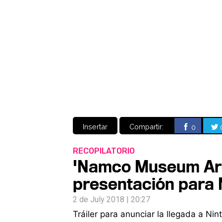
Insertar
Compartir:
0
RECOPILATORIO
'Namco Museum Arca
presentación para 
2 de July 2018 | 20:27
Tráiler para anunciar la llegada a N