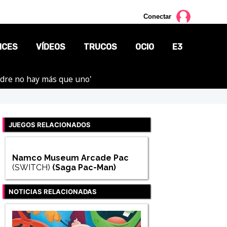
Conectar
NCES
VÍDEOS
TRUCOS
OCIO
E3
adre no hay más que uno'
CINE
TV
JUEGOS RELACIONADOS
CÓMICS
MANGA
Namco Museum Arcade Pac
(SWITCH)
(Saga
Pac-Man
)
NOTICIAS RELACIONADAS