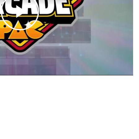
Play
Video