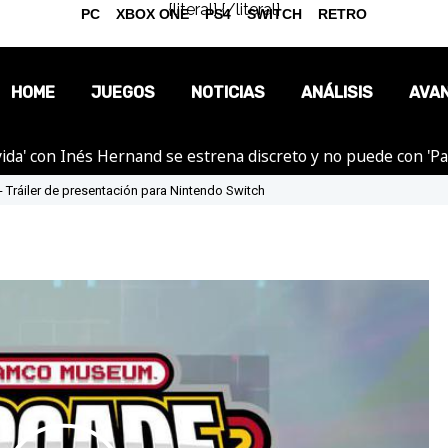
{literal}
{/literal}
PC
XBOX ONE
PS4
SWITCH
RETRO
HOME
JUEGOS
NOTICIAS
ANÁLISIS
AVA
ida' con Inés Hernand se estrena discreto y no puede con 'P
OPINIÓN
Tráiler de presentación para Nintendo Switch
REPORTAJES