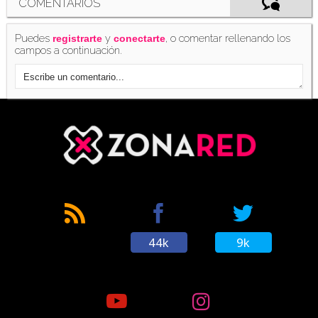
COMENTARIOS
Puedes
y
, o comentar rellenando los
registrarte
conectarte
campos a continuación.
44k
9k