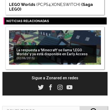
LEGO Worlds
(PC,PS4,XONE,SWITCH)
(Saga
LEGO
)
NOTICIAS RELACIONADAS
La respuesta a 'Minecraft' se llama 'LEGO
Worlds' y ya está disponible en Early Access
(02/06/2015)
Sigue a Zonared en redes