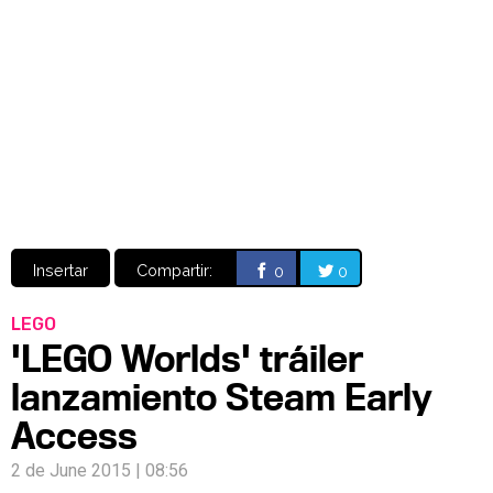
Video
CÓMICS
MANGA
Insertar
Compartir:
0
0
LEGO
'LEGO Worlds' tráiler
lanzamiento Steam Early
Access
2 de June 2015 | 08:56