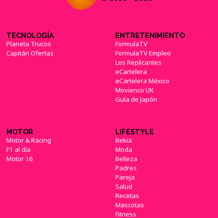
TECNOLOGÍA
ENTRETENIMIENTO
Planeta Trucos
FormulaTV
Capitán Ofertas
FormulaTV Empleo
Los Replicantes
eCartelera
eCartelera México
Movienco UK
Guía de Japón
MOTOR
LIFESTYLE
Motor & Racing
Bekia
F1 al día
Moda
Motor 16
Belleza
Padres
Pareja
Salud
Recetas
Mascotas
Fitness