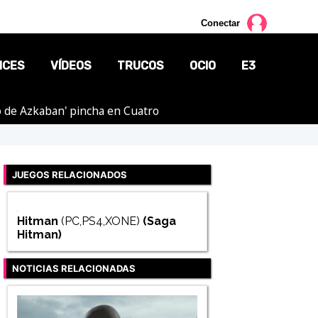
Conectar
NCES
VÍDEOS
TRUCOS
OCIO
E3
ero de Azkaban' pincha en Cuatro
CINE
TV
JUEGOS RELACIONADOS
CÓMICS
MANGA
Hitman
(PC,PS4,XONE)
(Saga
Hitman
)
NOTICIAS RELACIONADAS