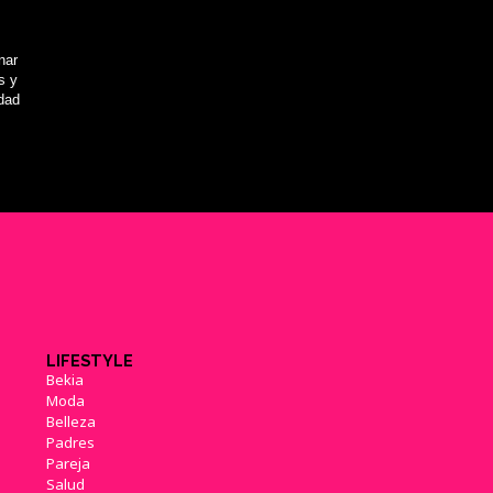
nar
s y
idad
LIFESTYLE
Bekia
Moda
Belleza
Padres
Pareja
Salud