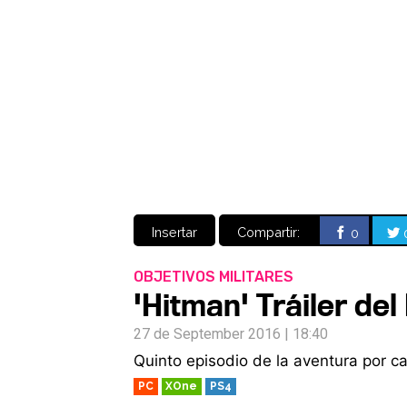
Insertar
Compartir:
0
OBJETIVOS MILITARES
'Hitman' Tráiler del
27 de September 2016 | 18:40
Quinto episodio de la aventura por c
PC
XOne
PS4