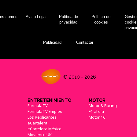
nes somos
Aviso Legal
Política de
Política de
Gestio
privacidad
cookies
cookie
privac
Publicidad
Contactar
© 2010 - 2026
ENTRETENIMIENTO
MOTOR
FormulaTV
Motor & Racing
FormulaTV Empleo
F1 al día
Los Replicantes
Motor 16
eCartelera
eCartelera México
Movienco UK