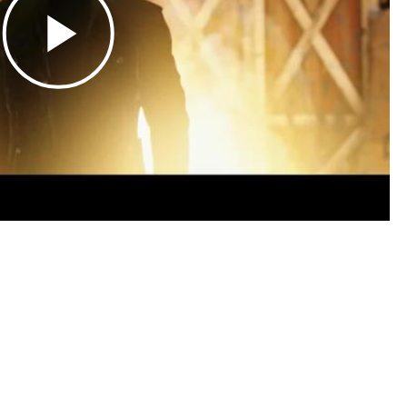
Play
Video