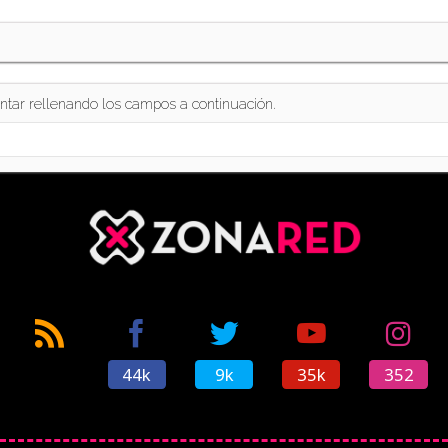
ntar rellenando los campos a continuación.
44k
9k
35k
352