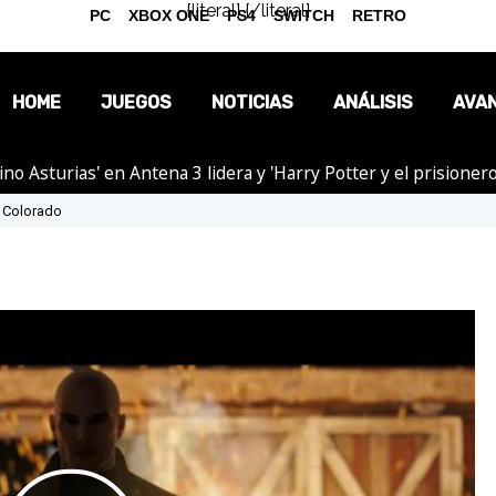
{literal}
{/literal}
PC
XBOX ONE
PS4
SWITCH
RETRO
HOME
JUEGOS
NOTICIAS
ANÁLISIS
AVA
tino Asturias' en Antena 3 lidera y 'Harry Potter y el prision
OPINIÓN
: Colorado
REPORTAJES