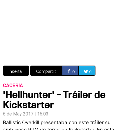
Video
CÓMICS
MANGA
Insertar
Compartir:
0
0
CACERÍA
'Hellhunter' - Tráiler de
Kickstarter
6 de May 2017 | 16:03
Ballistic Overkill presentaba con este tráiler su
ambicioso RPG de terror en Kickstarter. En esta