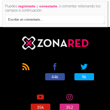
Puedes
y
, o comentar rellenando los
registrarte
conectarte
campos a continuación.
44k
9k
35k
352