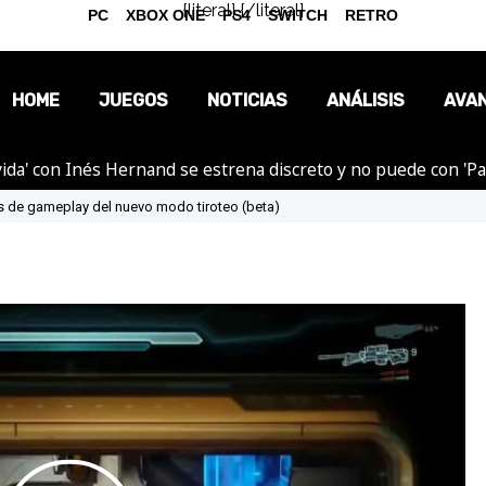
{literal}
{/literal}
PC
XBOX ONE
PS4
SWITCH
RETRO
HOME
JUEGOS
NOTICIAS
ANÁLISIS
AVA
ida' con Inés Hernand se estrena discreto y no puede con 'P
OPINIÓN
os de gameplay del nuevo modo tiroteo (beta)
REPORTAJES