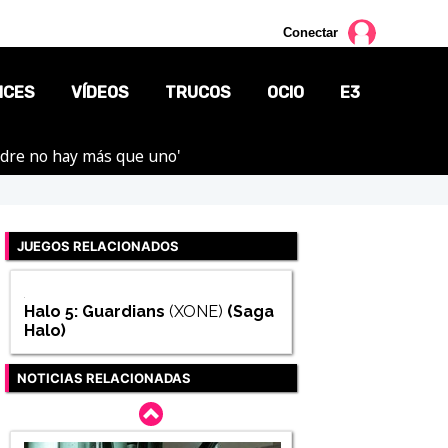
Conectar
NCES
VÍDEOS
TRUCOS
OCIO
E3
adre no hay más que uno'
CINE
TV
JUEGOS RELACIONADOS
CÓMICS
MANGA
Halo 5: Guardians
(XONE)
(Saga
Halo
)
NOTICIAS RELACIONADAS