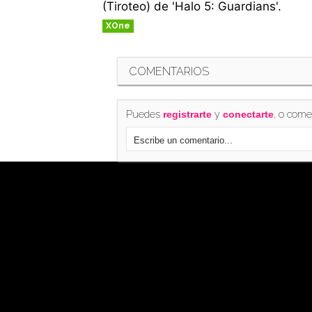
(Tiroteo) de 'Halo 5: Guardians'.
XOne
COMENTARIOS
Puedes
y
, o come
registrarte
conectarte