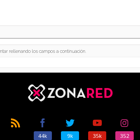
ntar rellenando los campos a continuación.
44k
9k
35k
352