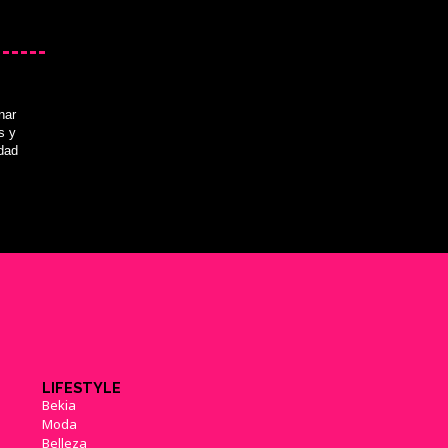
nar
s y
idad
LIFESTYLE
Bekia
Moda
Belleza