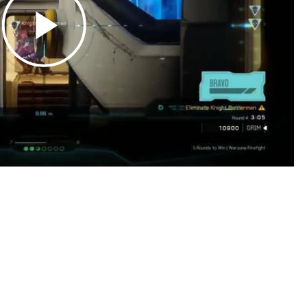
Play
Video