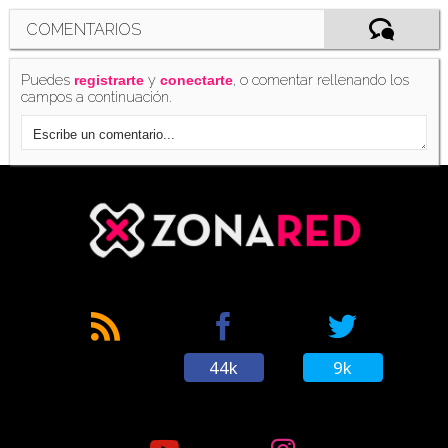
COMENTARIOS
Puedes
y
, o comentar rellenando los
registrarte
conectarte
campos a continuación.
44k
9k