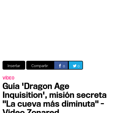
Video
CÓMICS
MANGA
Insertar
Compartir:
0
0
VÍDEO
Guía 'Dragon Age
Inquisition', misión secreta
"La cueva más diminuta" -
Vídeo Zonared