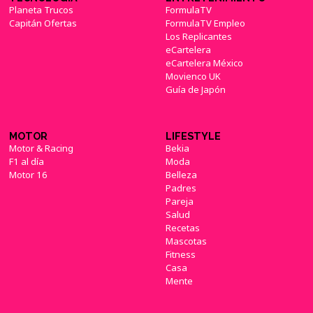
Planeta Trucos
FormulaTV
Capitán Ofertas
FormulaTV Empleo
Los Replicantes
eCartelera
eCartelera México
Movienco UK
Guía de Japón
MOTOR
LIFESTYLE
Motor & Racing
Bekia
F1 al día
Moda
Motor 16
Belleza
Padres
Pareja
Salud
Recetas
Mascotas
Fitness
Casa
Mente