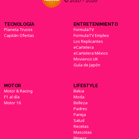
© 2010 - 2026
TECNOLOGÍA
ENTRETENIMIENTO
Planeta Trucos
FormulaTV
Capitán Ofertas
FormulaTV Empleo
Los Replicantes
eCartelera
eCartelera México
Movienco UK
Guía de Japón
MOTOR
LIFESTYLE
Motor & Racing
Bekia
F1 al día
Moda
Motor 16
Belleza
Padres
Pareja
Salud
Recetas
Mascotas
Fitness