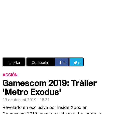
Video
CÓMICS
MANGA
Insertar
Compartir:
0
0
ACCIÓN
Gamescom 2019: Tráiler
'Metro Exodus'
19 de August 2019 | 18:21
Revelado en exclusiva por Inside Xbox en
Gamescom 2019, echa un vistazo al trailer de la