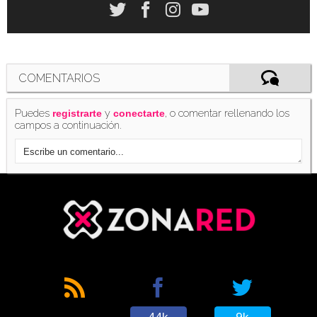
COMENTARIOS
Puedes
y
, o comentar rellenando los
registrarte
conectarte
campos a continuación.
44k
9k