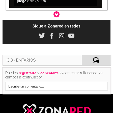
juego
(13/12/2013)
Sigue a Zonared en redes
'Forza Horizon 2' vuelve a surgir con nuevos
rumores
(18/01/2014)
COMENTARIOS
Puedes
y
, o comentar rellenando los
registrarte
conectarte
campos a continuación.