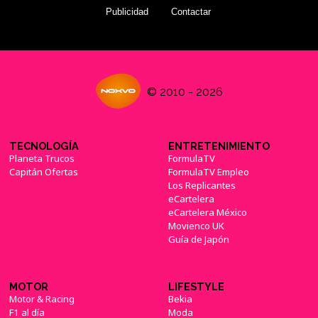
Publicidad
Contactar
© 2010 - 2026
TECNOLOGÍA
ENTRETENIMIENTO
Planeta Trucos
FormulaTV
Capitán Ofertas
FormulaTV Empleo
Los Replicantes
eCartelera
eCartelera México
Movienco UK
Guía de Japón
MOTOR
LIFESTYLE
Motor & Racing
Bekia
F1 al día
Moda