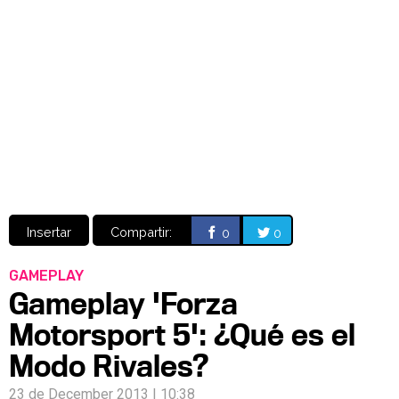
Video
CÓMICS
MANGA
Insertar
Compartir:
0
0
GAMEPLAY
Gameplay 'Forza
Motorsport 5': ¿Qué es el
Modo Rivales?
23 de December 2013 | 10:38