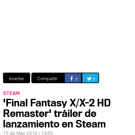
Video
CÓMICS
MANGA
Insertar
Compartir:
0
0
STEAM
'Final Fantasy X/X-2 HD
Remaster' tráiler de
lanzamiento en Steam
15 de May 2016 | 14:00