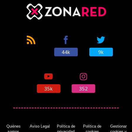
44k
9k
35k
352
Quiénes
Aviso Legal
Política de
Política de
Gestionar
somos
privacidad
cookies
cookies y