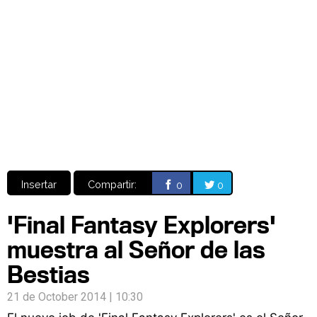
Video
CÓMICS
MANGA
Insertar
Compartir:
0
0
'Final Fantasy Explorers'
muestra al Señor de las
Bestias
21 de October 2014 | 10:30