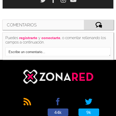
COMENTARIOS
Puedes
y
, o comentar rellenando los
registrarte
conectarte
campos a continuación.
44k
9k