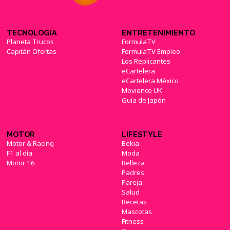
TECNOLOGÍA
ENTRETENIMIENTO
Planeta Trucos
FormulaTV
Capitán Ofertas
FormulaTV Empleo
Los Replicantes
eCartelera
eCartelera México
Movienco UK
Guía de Japón
MOTOR
LIFESTYLE
Motor & Racing
Bekia
F1 al día
Moda
Motor 16
Belleza
Padres
Pareja
Salud
Recetas
Mascotas
Fitness