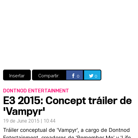
Video
CÓMICS
MANGA
Insertar
Compartir:
0
0
DONTNOD ENTERTAINMENT
E3 2015: Concept tráiler de
'Vampyr'
19 de June 2015 | 10:44
Tráiler conceptual de 'Vampyr', a cargo de Dontnod
Entertainment, creadores de 'Remember Me' y 'Life