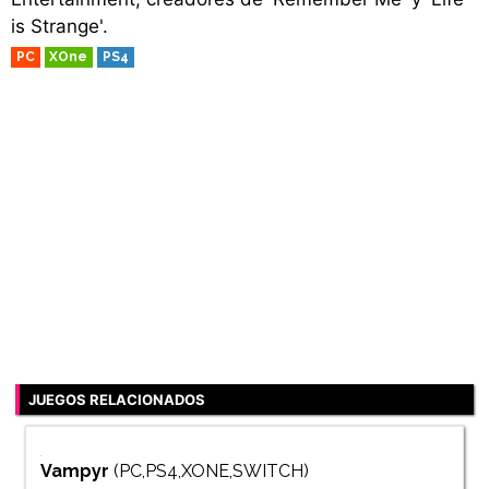
is Strange'.
PC
XOne
PS4
JUEGOS RELACIONADOS
Vampyr
(PC,PS4,XONE,SWITCH)