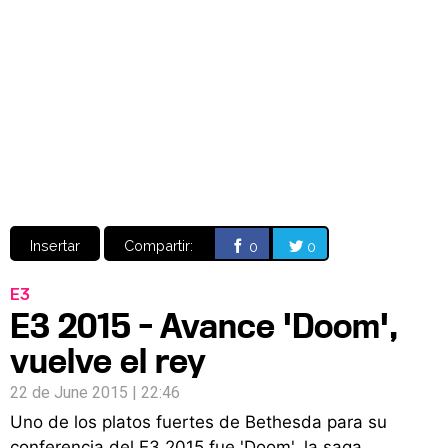
Video
CÓMICS
MANGA
Insertar
Compartir:
0
0
E3
E3 2015 - Avance 'Doom',
vuelve el rey
22 de June 2015 | 22:46
Uno de los platos fuertes de Bethesda para su
conferencia del E3 2015 fue 'Doom', la saga