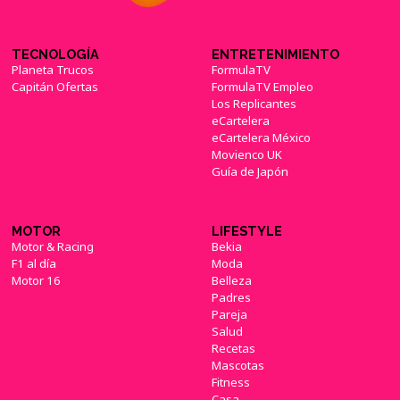
TECNOLOGÍA
ENTRETENIMIENTO
Planeta Trucos
FormulaTV
Capitán Ofertas
FormulaTV Empleo
Los Replicantes
eCartelera
eCartelera México
Movienco UK
Guía de Japón
MOTOR
LIFESTYLE
Motor & Racing
Bekia
F1 al día
Moda
Motor 16
Belleza
Padres
Pareja
Salud
Recetas
Mascotas
Fitness
Casa