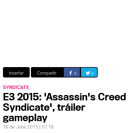
Video
CÓMICS
MANGA
Insertar
Compartir:
0
0
SYNDICATE
E3 2015: 'Assassin's Creed
Syndicate', tráiler
gameplay
16 de June 2015 | 01:18