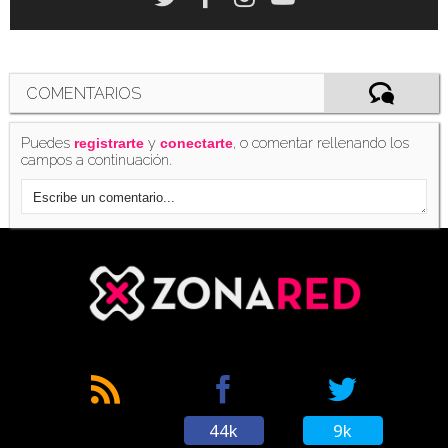
COMENTARIOS
Puedes
y
, o comentar rellenando los
registrarte
conectarte
campos a continuación.
44k
9k