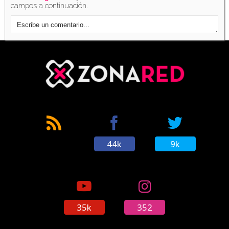
campos a continuación.
44k
9k
35k
352