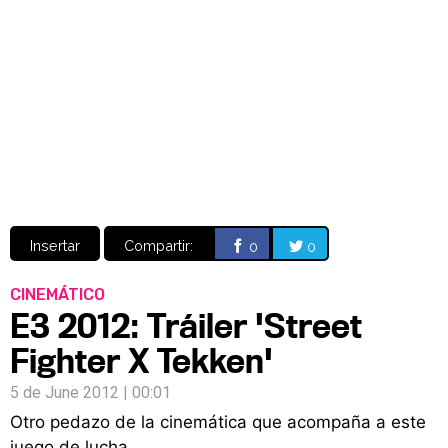
Video
CÓMICS
MANGA
Insertar
Compartir:
0
0
CINEMÁTICO
E3 2012: Tráiler 'Street
Fighter X Tekken'
5 de June 2012 | 00:01
Otro pedazo de la cinemática que acompaña a este
juego de lucha