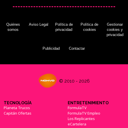
Quiénes
Aviso Legal
Política de
Política de
Gestionar
somos
privacidad
cookies
cookies y
privacidad
Publicidad
Contactar
© 2010 - 2026
TECNOLOGÍA
ENTRETENIMIENTO
Planeta Trucos
FormulaTV
Capitán Ofertas
FormulaTV Empleo
Los Replicantes
eCartelera