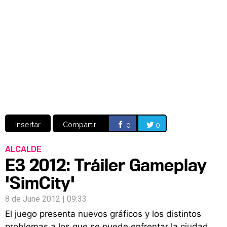
Video
CÓMICS
MANGA
Insertar
Compartir:
0
0
ALCALDE
E3 2012: Tráiler Gameplay
'SimCity'
8 de June 2012 | 09:33
El juego presenta nuevos gráficos y los distintos
problemas a los que se puede enfrentar la ciudad