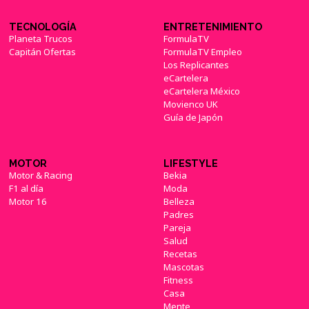
TECNOLOGÍA
ENTRETENIMIENTO
Planeta Trucos
FormulaTV
Capitán Ofertas
FormulaTV Empleo
Los Replicantes
eCartelera
eCartelera México
Movienco UK
Guía de Japón
MOTOR
LIFESTYLE
Motor & Racing
Bekia
F1 al día
Moda
Motor 16
Belleza
Padres
Pareja
Salud
Recetas
Mascotas
Fitness
Casa
Mente