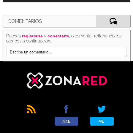
COMENTARIOS
Puedes
y
, o comentar rellenando los
registrarte
conectarte
campos a continuación.
44k
9k