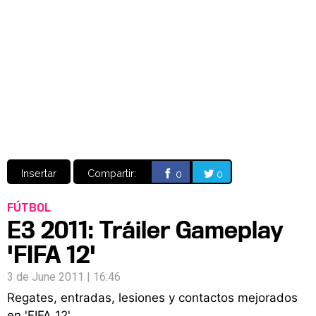
Video
CÓMICS
MANGA
Insertar
Compartir:
0
0
FÚTBOL
E3 2011: Tráiler Gameplay
'FIFA 12'
3 de June 2011 | 16:46
Regates, entradas, lesiones y contactos mejorados
en 'FIFA 12'