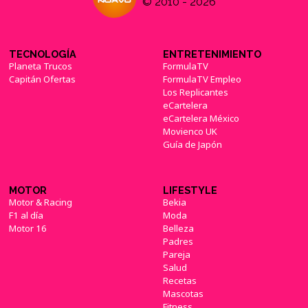
© 2010 - 2026
TECNOLOGÍA
ENTRETENIMIENTO
Planeta Trucos
FormulaTV
Capitán Ofertas
FormulaTV Empleo
Los Replicantes
eCartelera
eCartelera México
Movienco UK
Guía de Japón
MOTOR
LIFESTYLE
Motor & Racing
Bekia
F1 al día
Moda
Motor 16
Belleza
Padres
Pareja
Salud
Recetas
Mascotas
Fitness