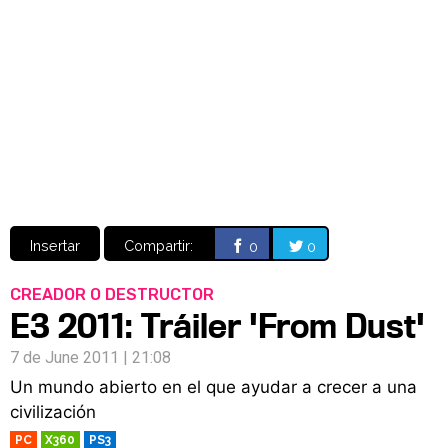
Video
CÓMICS
MANGA
Insertar
Compartir:
0
0
CREADOR O DESTRUCTOR
E3 2011: Tráiler 'From Dust'
7 de June 2011 | 21:08
Un mundo abierto en el que ayudar a crecer a una
civilización
PC
X360
PS3
RETRO