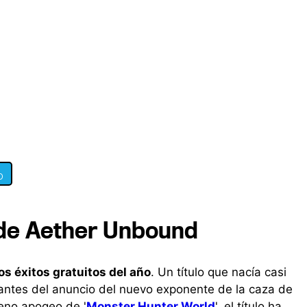
0
r de Aether Unbound
os éxitos gratuitos del año
. Un título que nacía casi
 antes del anuncio del nuevo exponente de la caza de
leno apogeo de '
Monster Hunter World
', el título ha