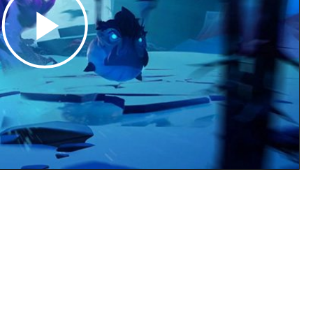
Play
Video