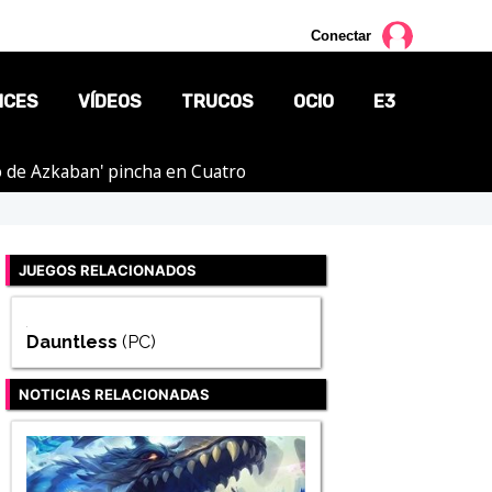
Conectar
NCES
VÍDEOS
TRUCOS
OCIO
E3
ero de Azkaban' pincha en Cuatro
CINE
TV
JUEGOS RELACIONADOS
CÓMICS
MANGA
Dauntless
(PC)
NOTICIAS RELACIONADAS