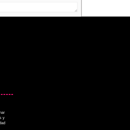
nar
s y
idad