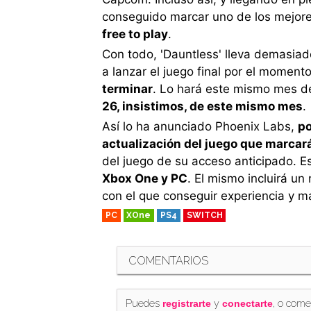
conseguido marcar uno de los mejor
free to play
.
Con todo, 'Dauntless' lleva demasiad
a lanzar el juego final por el moment
terminar
. Lo hará este mismo mes d
26, insistimos, de este mismo mes
.
Así lo ha anunciado Phoenix Labs,
po
actualización del juego que marcará 
del juego de su acceso anticipado. 
Xbox One y PC
. El mismo incluirá 
con el que conseguir experiencia y ma
PC
XOne
PS4
SWITCH
COMENTARIOS
Puedes
y
, o come
registrarte
conectarte