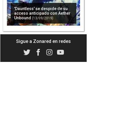
'Dauntless' se despide de su
acceso anticipado con Aether
Unbound
(13/09/2019)
Sigue a Zonared en redes