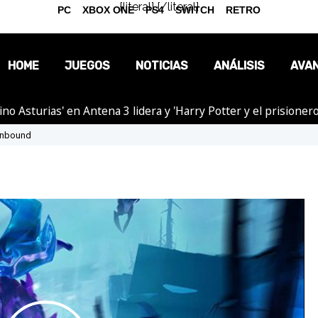
{literal}
{/literal}
PC
XBOX ONE
PS4
SWITCH
RETRO
HOME
JUEGOS
NOTICIAS
ANÁLISIS
AVA
tino Asturias' en Antena 3 lidera y 'Harry Potter y el prision
OPINIÓN
 Unbound
REPORTAJES