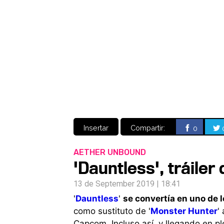
Insertar
Compartir:
0
AETHER UNBOUND
'Dauntless', tráile
13 de September 2019 | 18:41
'
Dauntless
'
se convertía en uno de l
como sustituto de '
Monster Hunter
'
Capcom. Incluso así, y llegando en p