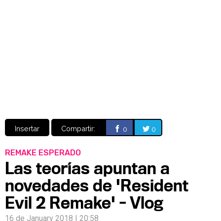
Video
CÓMICS
MANGA
Insertar
Compartir:
0
0
REMAKE ESPERADO
Las teorías apuntan a
novedades de 'Resident
Evil 2 Remake' - Vlog
16 de January 2018 | 20:58