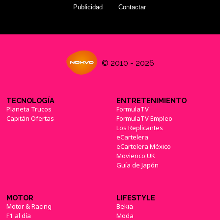
Publicidad
Contactar
© 2010 - 2026
TECNOLOGÍA
ENTRETENIMIENTO
Planeta Trucos
FormulaTV
Capitán Ofertas
FormulaTV Empleo
Los Replicantes
eCartelera
eCartelera México
Movienco UK
Guía de Japón
MOTOR
LIFESTYLE
Motor & Racing
Bekia
F1 al día
Moda