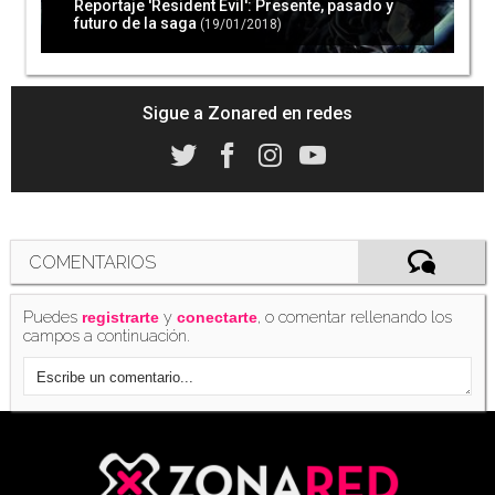
Reportaje 'Resident Evil': Presente, pasado y
futuro de la saga
(19/01/2018)
Filtrados supuestos datos de 'Resident Evil 2
Remake'
(26/05/2018)
Sigue a Zonared en redes
E3 2018: 'Resident Evil 2 Remake' podría llegar
el próximo mes de octubre
(08/06/2018)
COMENTARIOS
Puedes
y
, o comentar rellenando los
registrarte
conectarte
campos a continuación.