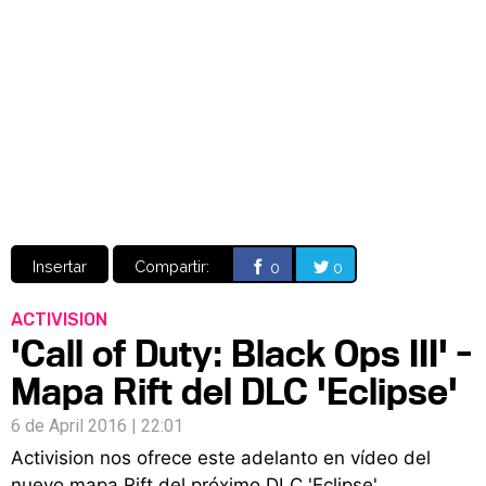
Video
CÓMICS
MANGA
Insertar
Compartir:
0
0
ACTIVISION
'Call of Duty: Black Ops III' -
Mapa Rift del DLC 'Eclipse'
6 de April 2016 | 22:01
Activision nos ofrece este adelanto en vídeo del
nuevo mapa Rift del próximo DLC 'Eclipse'.