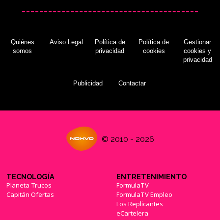
Quiénes
Aviso Legal
Política de
Política de
Gestionar
somos
privacidad
cookies
cookies y
privacidad
Publicidad
Contactar
© 2010 - 2026
TECNOLOGÍA
ENTRETENIMIENTO
Planeta Trucos
FormulaTV
Capitán Ofertas
FormulaTV Empleo
Los Replicantes
eCartelera