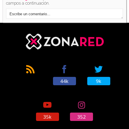
campos a continuación.
44k
9k
35k
352